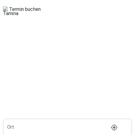
Termin buchen
Ort